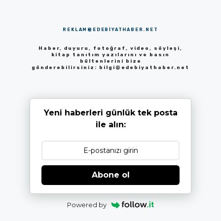
REKLAM@EDEBIYATHABER.NET
Haber, duyuru, fotoğraf, video, söyleşi,
kitap tanıtım yazılarını ve basın
bültenlerini bize
gönderebilirsiniz:
bilgi@edebiyathaber.net
Yeni haberleri günlük tek posta
ile alın:
Abone ol
Powered by