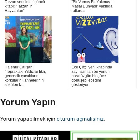
Tarzan serisinin üçüncü
"Bir Varmış Bir Yokmuş –
kitabı: "Tarzan’ın
Masal Dünyası" yakında
Hayvanları"
raflarda
Halenur Çalışan:
Ece Çiftçi yeni kitabında
"Topraktaki Yıldızlar fikri,
zayıf sanılan bir yönün
gencecik çocukların
nasıl özgün bir güce
korkularını, annelerinin
dönüşebileceğini
sökülen k...
gösteriyor
Yorum Yapın
Yorum yapabilmek için
oturum açmalısınız
.