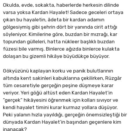
Okulda, evde, sokakta, haberlerde herkesin dilinde
varsa yoksa Kardan Hayalet! Sadece geceleri ortaya
çıkan bu hayaletin, âdeta bir kardan adamın
gölgesiymiş gibi şehrin dört bir yanında cirit attığı
söyleniyor. Kimilerine göre, buzdan bir mızrağı, kar
topundan gülleleri, hatta nükleer başlıklı buzdan
füzesi bile varmış. Binlerce ağızda binlerce kulakta
dolaşan bu gizemli hikâye büyüdükçe büyüyor.
Gökyüzünü kaplayan korku ve panik bulutlarının
altında kent sakinleri kabuklarına çekilirken, Rüzgâr
tüm cesaretiyle gerçeğin peşine düşmeye karar
veriyor. Yeri göğü altüst eden Kardan Hayalet’in
”gerçek” hikâyesini öğrenmek için kolları sıvıyor ve
kendi hayalet timini kurar kurmaz yollara düşüyor.
Peki yalanın hızla yayıldığı, gerçeğin önemsizleştiği bir
dünyada Kardan Hayalet’in başından geçenlere kim
inanacak?