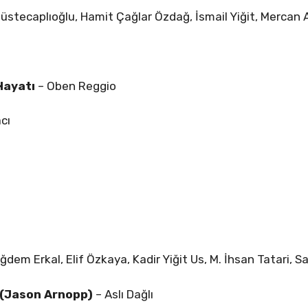
Müstecaplıoğlu, Hamit Çağlar Özdağ, İsmail Yiğit, Mercan 
Hayatı
– Oben Reggio
cı
iğdem Erkal, Elif Özkaya, Kadir Yiğit Us, M. İhsan Tatari, S
i (Jason Arnopp)
–
Aslı Dağlı