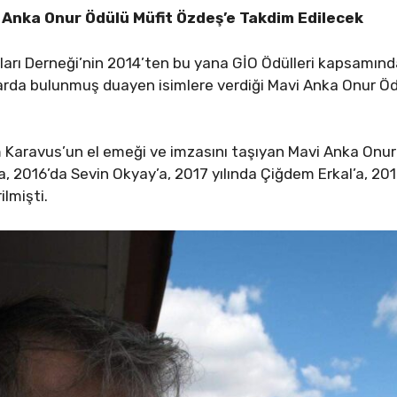
 Anka Onur Ödülü Müfit Özdeş’e Takdim Edilecek
arı Derneği’nin 2014’ten bu yana GİO Ödülleri kapsamınd
arda bulunmuş duayen isimlere verdiği Mavi Anka Onur Ödü
Karavus’un el emeği ve imzasını taşıyan Mavi Anka Onur 
a, 2016’da Sevin Okyay’a, 2017 yılında Çiğdem Erkal’a, 20
ilmişti.