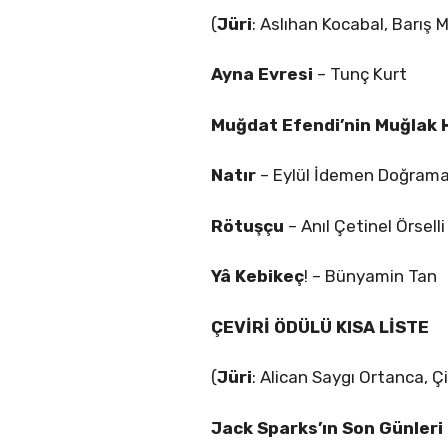
(
Jüri
: Aslıhan Kocabal, Barış 
Ayna Evresi
– Tunç Kurt
Muğdat Efendi’nin Muğlak 
Natır
– Eylül İdemen Doğrama
Rötuşçu
– Anıl Çetinel Örselli
Yâ Kebikeç
! – Bünyamin Tan
ÇEVİRİ ÖDÜLÜ KISA LİSTE
(
Jüri
: Alican Saygı Ortanca, Ç
Jack Sparks’ın Son Günler