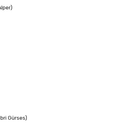
Alper)
abri Gürses)