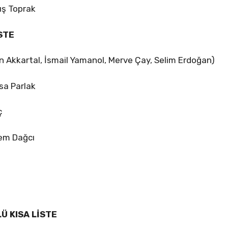
ış Toprak
STE
n Akkartal, İsmail Yamanol, Merve Çay, Selim Erdoğan)
sa Parlak
ç
em Dağcı
Ü KISA LİSTE