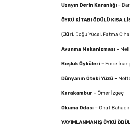
Uzayın Derin Karanlığı
– Bar
ÖYKÜ KİTABI ÖDÜLÜ KISA Lİ
(
Jüri
: Doğu Yücel, Fatma Ciha
Avunma Mekanizması –
Meli
Boşluk Öyküleri –
Emre İnan
Dünyanın Öteki Yüzü –
Melt
Karakambur –
Ömer İzgeç
Okuma Odası –
Onat Bahadır
YAYIMLANMAMIŞ ÖYKÜ ÖDÜL