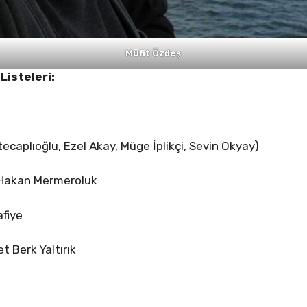
Müfit Özdeş
Listeleri:
ecaplıoğlu, Ezel Akay, Müge İplikçi, Sevin Okyay)
 Hakan Mermeroluk
afiye
 Berk Yaltırık