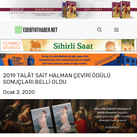
İçeriğe
atla
Menü
2019 TALÂT SAIT HALMAN ÇEVIRI ÖDÜLÜ
SONUÇLARI BELLI OLDU
Ocak 2, 2020