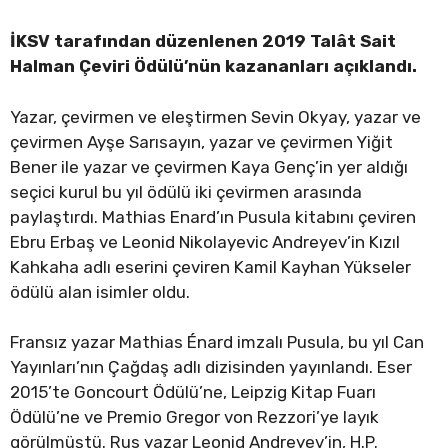
İKSV tarafından düzenlenen 2019 Talât Sait
Halman Çeviri Ödülü’nün kazananları açıklandı.
Yazar, çevirmen ve eleştirmen Sevin Okyay, yazar ve
çevirmen Ayşe Sarısayın, yazar ve çevirmen Yiğit
Bener ile yazar ve çevirmen Kaya Genç’in yer aldığı
seçici kurul bu yıl ödülü iki çevirmen arasında
paylaştırdı. Mathias Enard’ın Pusula kitabını çeviren
Ebru Erbaş ve Leonid Nikolayevic Andreyev’in Kızıl
Kahkaha adlı eserini çeviren Kamil Kayhan Yükseler
ödülü alan isimler oldu.
Fransız yazar Mathias Énard imzalı Pusula, bu yıl Can
Yayınları’nın Çağdaş adlı dizisinden yayınlandı. Eser
2015’te Goncourt Ödülü’ne, Leipzig Kitap Fuarı
Ödülü’ne ve Premio Gregor von Rezzori’ye layık
görülmüştü. Rus yazar Leonid Andreyev’in, H.P.