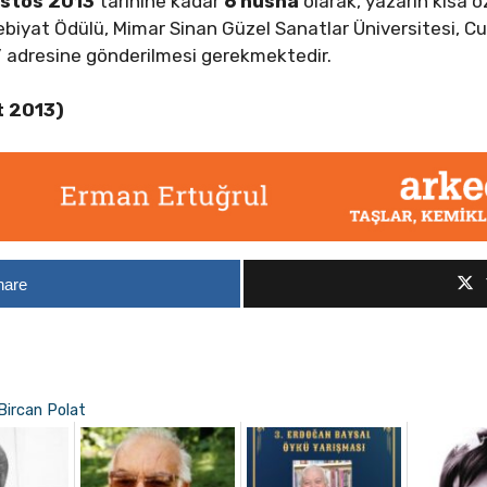
ustos 2013
tarihine kadar
6 nüsha
olarak, yazarın kısa 
debiyat Ödülü, Mimar Sinan Güzel Sanatlar Üniversitesi, C
”
adresine gönderilmesi gerekmektedir.
t 2013)
hare
 Bircan Polat