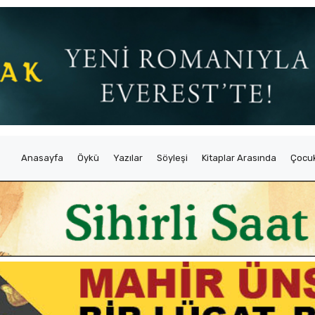
Anasayfa
Öykü
Yazılar
Söyleşi
Kitaplar Arasında
Çocuk