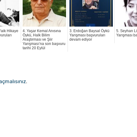
 Faik Hikaye
4. Yaşar Kemal Anısına
3. Erdoğan Baysal Öykü
5. Seyhan L
uruları
Öykü, Halk Bilim
Yarışması başvuruları
Yarışması ba
Araştırması ve Şiir
devam ediyor
Yarışması’na son başvuru
tarihi 20 Eylül
açmalısınız
.