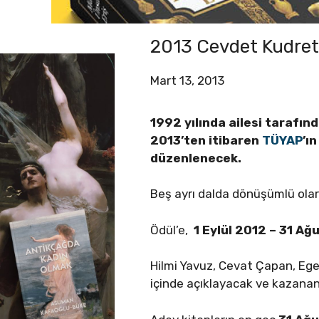
2013 Cevdet Kudret 
Mart 13, 2013
1992 yılında ailesi tarafın
2013’ten itibaren
TÜYAP
’ı
düzenlenecek.
Beş ayrı dalda dönüşümlü ola
Ödül’e,
1 Eylül 2012 – 31 A
Hilmi Yavuz, Cevat Çapan, Ege
içinde açıklayacak ve kazanan