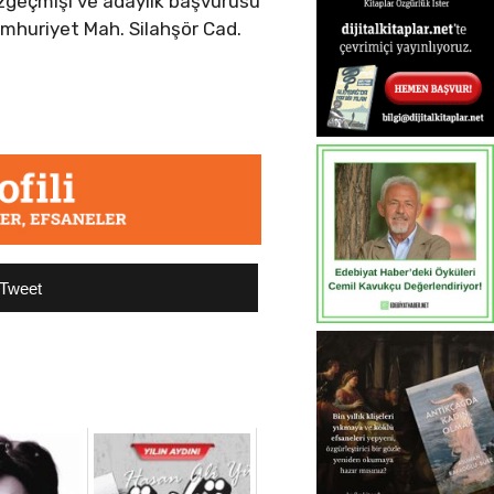
özgeçmişi ve adaylık başvurusu
umhuriyet Mah. Silahşör Cad.
Tweet