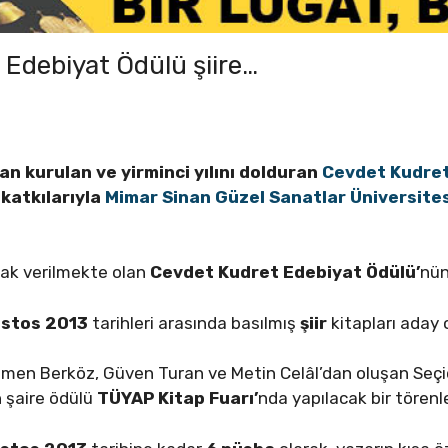
Edebiyat Ödülü şiire…
dan kurulan ve yirminci yılını dolduran
Cevdet Kudret
n katkılarıyla
Mimar Sinan Güzel Sanatlar Üniversite
rak verilmekte olan
Cevdet Kudret Edebiyat Ödülü’
nün
ğustos 2013
tarihleri arasında basılmış
şiir
kitapları aday 
men Berköz, Güven Turan ve Metin Celâl’dan oluşan Seçici
 şaire ödülü
TÜYAP Kitap Fuarı’
nda yapılacak bir törenl