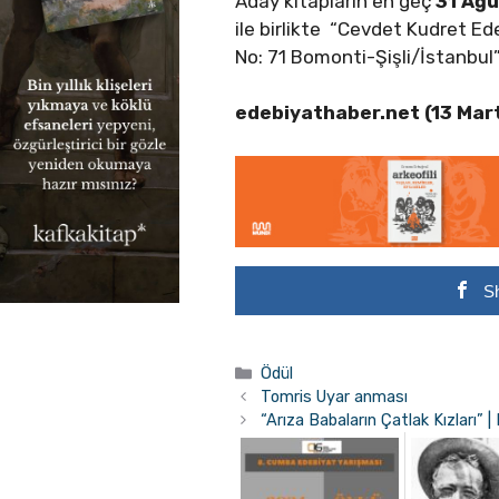
Aday kitapların en geç
31 Ağ
ile birlikte “Cevdet Kudret E
No: 71 Bomonti-Şişli/İstanbul
edebiyathaber.net (13 Mar
S
Kategoriler
Ödül
Tomris Uyar anması
“Arıza Babaların Çatlak Kızları” |