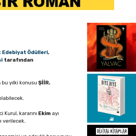
 Edebiyat Ödülleri
,
si
tarafından
 bu yılki konusu
ŞİİR.
olabilecek.
 Kurul, kararını
Ekim
ayı
e
verilecek.