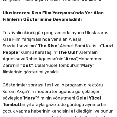
Uluslararası Kısa Film Yarışması’nda Yer Alan
Filmlerin Gösterimine Devam Edildi
Festivalin ikinci gün programında ayrıca Uluslararası
Kısa Film Yarışması’nda yer alan Alesja
Suzdaltseva’nın“
The Rise
”,Ahmet Sami Kuris’in“
Lost
People
”,Kumru Karataş’ın“
The Gulf
”,Germain
AguesseveRobin Aguesse’nin“
Arca
”,Mohammed
Zare’nin
“Dot”,
Celal Yücel Tombul’un“
Mary
”
filmlerinin gösterimi yapıldı.
Gösterimler sonrası festivalin program direktörü
Kerem Akça’nın moderatörlüğünde gerçekleşen
söyleşide“
Mary
”filminin yönetmeni
Celal Yücel
Tombul
,bir yıl arayla gazetede gördüğü ayrımcı bir
çocuk yapma haberinin kendisini etkilediğini ve bunun