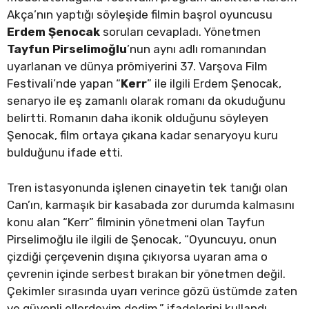
Akça’nın yaptığı söyleşide filmin başrol oyuncusu
Erdem Şenocak
soruları cevapladı. Yönetmen
Tayfun Pirselimoğlu
’nun aynı adlı romanından
uyarlanan ve dünya prömiyerini 37. Varşova Film
Festivali’nde yapan “
Kerr
” ile ilgili Erdem Şenocak,
senaryo ile eş zamanlı olarak romanı da okuduğunu
belirtti. Romanın daha ikonik olduğunu söyleyen
Şenocak, film ortaya çıkana kadar senaryoyu kuru
bulduğunu ifade etti.
Tren istasyonunda işlenen cinayetin tek tanığı olan
Can’ın, karmaşık bir kasabada zor durumda kalmasını
konu alan “Kerr” filminin yönetmeni olan Tayfun
Pirselimoğlu ile ilgili de Şenocak, “Oyuncuyu, onun
çizdiği çerçevenin dışına çıkıyorsa uyaran ama o
çevrenin içinde serbest bırakan bir yönetmen değil.
Çekimler sırasında uyarı verince gözü üstümde zaten
ve güvenli ellerdeyim dedim.” ifadelerini kullandı.