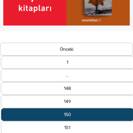
Önceki
1
…
148
149
150
151