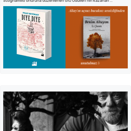
Scognamillo onuruna düzenlenen GİO Ödülleri’nin kazanan ...